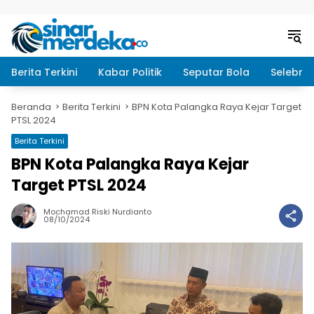
Langsung ke konten
Berita Terkini
Kabar Politik
Seputar Bola
Selebrit
Beranda
Berita Terkini
BPN Kota Palangka Raya Kejar Target
PTSL 2024
Berita Terkini
BPN Kota Palangka Raya Kejar
Target PTSL 2024
Mochamad Riski Nurdianto
08/10/2024