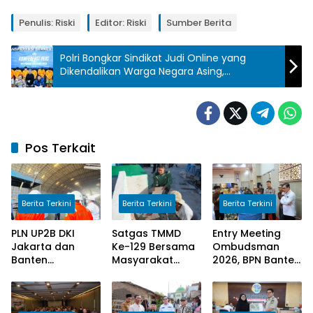
Penulis: Riski
Editor: Riski
Sumber Berita
Polri Bongkar Sindikat Judi Online yang
Dikendalikan Warga Negara Asing,
Perputaran Uang Capai Rp 685 M
Pos Terkait
Berita Terkini
Berita Terkini
Berita Terkini
PLN UP2B DKI
Satgas TMMD
Entry Meeting
Jakarta dan
Ke-129 Bersama
Ombudsman
Banten
Masyarakat
2026, BPN Banten
Tingkatkan
Lanjutkan
Siap Wujudkan
Awareness
Pekerjaan
Pelayanan Publik
Pengoperasian
Program
yang Berkualitas
PLTU Labuan
Manunggal Air
Bagi Masyarakat