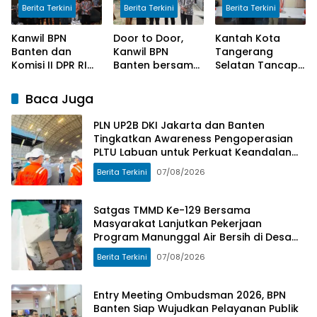
Berita Terkini
Berita Terkini
Berita Terkini
untuk Perkuat
Bersih di Desa
Keandalan
Umbele
Kanwil BPN
Door to Door,
Kantah Kota
Pasokan Listrik
Banten dan
Kanwil BPN
Tangerang
Komisi II DPR RI
Banten bersama
Selatan Tancap
Sosialisasi
Komisi II DPR RI
Gas Laksanakan
Program
Serahkan
Program
Baca Juga
Kementerian
Sertipikat
Pengukuran
ATR/BPN
Kepada
Terjadwal
PLN UP2B DKI Jakarta dan Banten
Masyarakat
Tingkatkan Awareness Pengoperasian
PLTU Labuan untuk Perkuat Keandalan
Pasokan Listrik
Berita Terkini
07/08/2026
Satgas TMMD Ke-129 Bersama
Masyarakat Lanjutkan Pekerjaan
Program Manunggal Air Bersih di Desa
Umbele
Berita Terkini
07/08/2026
Entry Meeting Ombudsman 2026, BPN
Banten Siap Wujudkan Pelayanan Publik