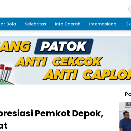
ar Bola
Selebritas
Info Daerah
Internasional
Ek
Po
presiasi Pemkot Depok,
at