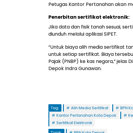
Petugas Kantor Pertanahan akan mela
Penerbitan sertifikat elektronik:
Jika data dan fisik tanah sesuai, ser
diunduh melalui aplikasi SIPET.
“Untuk biaya alih media sertifikat t
untuk setiap sertifikat. Biaya ters
Pajak (PNBP) ke kas negara,” jelas 
Depok Indra Gunawan.
Tag:
Alih Media Sertifikat
BPN K
Kantor Pertanahan Kota Depok
Ke
Sertifikat Elektronik
Topik:
BPN Kota Depok