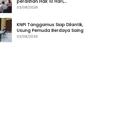
peralihan Hak 10 Hari,
Pengukuran Terjadwal Waktu
03/08/2026
Tunggu 7 Hari
KNPI Tanggamus Siap Dilantik,
Usung Pemuda Berdaya Saing
02/08/2026