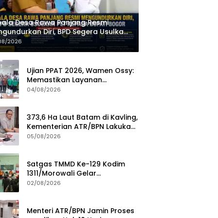
ala Desa Rawa Panjang Resmi
gundurkan Diri, BPD Segera Usulkan
 kepada Bupati Bogor
08/2026
Ujian PPAT 2026, Wamen Ossy:
Memastikan Layanan
Pertanahan dari PPAT yang
04/08/2026
Kompeten, Profesional dan
Berintegritas
373,6 Ha Laut Batam di Kavling,
Kementerian ATR/BPN Lakukan
Investigasi
05/08/2026
Satgas TMMD Ke-129 Kodim
1311/Morowali Gelar
Penyuluhan Mitigasi Bencana
02/08/2026
untuk Warga
Menteri ATR/BPN Jamin Proses