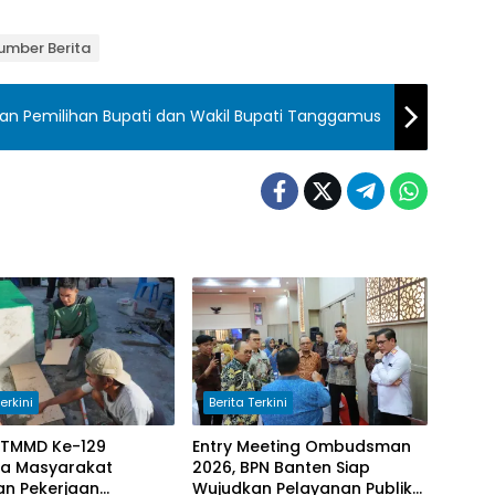
umber Berita
n Pemilihan Bupati dan Wakil Bupati Tanggamus
erkini
Berita Terkini
 TMMD Ke-129
Entry Meeting Ombudsman
a Masyarakat
2026, BPN Banten Siap
an Pekerjaan
Wujudkan Pelayanan Publik