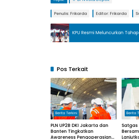
Penulis: Frikarda
Editor: Frikarda
S
KPU Resmi Meluncurkan Tahapa
Pos Terkait
Berita Terkini
Berita T
PLN UP2B DKI Jakarta dan
Satgas
Banten Tingkatkan
Bersam
Awareness Pengoperasian
Lanjutk