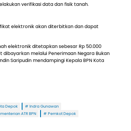
kukan verifikasi data dan fisik tanah.
tifikat elektronik akan diterbitkan dan dapat
anah elektronik ditetapkan sebesar Rp 50.000
ebut dibayarkan melalui Penerimaan Negara Bukan
Dindin Saripudin mendampingi Kepala BPN Kota
ota Depok
Indra Gunawan
menterian ATR BPN
Pemkot Depok