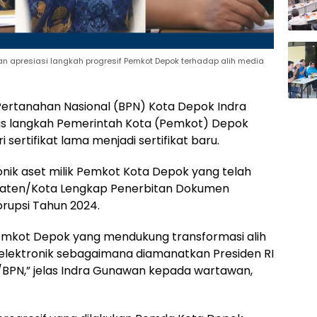
n apresiasi langkah progresif Pemkot Depok terhadap alih media
Pertanahan Nasional (BPN) Kota Depok Indra
s langkah Pemerintah Kota (Pemkot) Depok
 sertifikat lama menjadi sertifikat baru.
ktronik aset milik Pemkot Kota Depok yang telah
paten/Kota Lengkap Penerbitan Dokumen
orupsi Tahun 2024.
Pemkot Depok yang mendukung transformasi alih
ke elektronik sebagaimana diamanatkan Presiden RI
BPN,” jelas Indra Gunawan kepada wartawan,