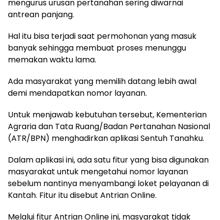
mengurus
urusan
pertanahan
sering
diwarnai
antrean
panjang
.
Hal
itu
bisa
terjadi
saat
permohonan
yang
masuk
banyak
sehingga
membuat
proses
menunggu
memakan
waktu
lama.
Ada
masyarakat
yang
memilih
datang
lebih
awal
demi
mendapatkan
nomor
layanan
.
Untuk
menjawab
kebutuhan
tersebut
, Kementerian
Agraria
dan Tata Ruang/Badan
Pertanahan
Nasional
(ATR/BPN)
menghadirkan
aplikasi
Sentuh
Tanahku
.
Dalam
aplikasi
ini
,
ada
satu
fitur
yang
bisa
digunakan
masyarakat
untuk
mengetahui
nomor
layanan
sebelum
nantinya
menyambangi
loket
pelayanan
di
Kantah
. Fitur
itu
disebut
Antrian
Online.
Melalui
fitur
Antrian
Online
ini
,
masyarakat
tidak