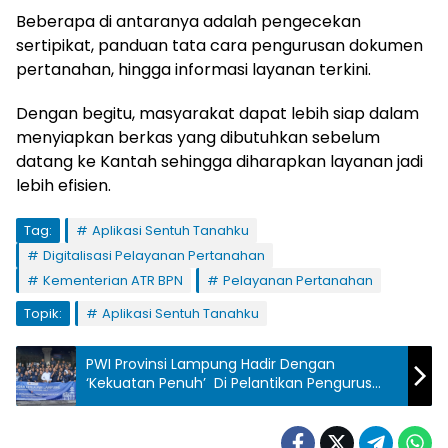
Beberapa
di
antaranya
adalah
pengecekan
sertipikat
,
panduan
tata
cara
pengurusan
dokumen
pertanahan
,
hingga
informasi
layanan
terkini
.
Dengan
begitu
,
masyarakat
dapat
lebih
siap
dalam
menyiapkan
berkas
yang
dibutuhkan
sebelum
datang
ke
Kantah
sehingga
diharapkan
layanan
jadi
lebih
efisien
.
Tag:
Aplikasi Sentuh Tanahku
Digitalisasi Pelayanan Pertanahan
Kementerian ATR BPN
Pelayanan Pertanahan
Topik:
Aplikasi Sentuh Tanahku
PWI Provinsi Lampung Hadir Dengan
‘Kekuatan Penuh’ Di Pelantikan Pengurus
PWI Pusat