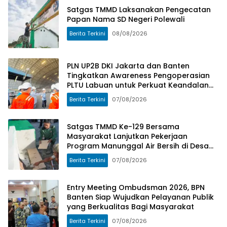
Bagi Masyarakat
ATR/BPN
Kepada
Satgas TMMD Laksanakan Pengecatan
Masyarakat
Papan Nama SD Negeri Polewali
Berita Terkini
08/08/2026
PLN UP2B DKI Jakarta dan Banten
Tingkatkan Awareness Pengoperasian
PLTU Labuan untuk Perkuat Keandalan
Pasokan Listrik
Berita Terkini
07/08/2026
Satgas TMMD Ke-129 Bersama
Masyarakat Lanjutkan Pekerjaan
Program Manunggal Air Bersih di Desa
Umbele
Berita Terkini
07/08/2026
Entry Meeting Ombudsman 2026, BPN
Banten Siap Wujudkan Pelayanan Publik
yang Berkualitas Bagi Masyarakat
Berita Terkini
07/08/2026