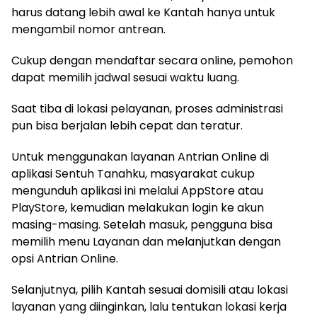
harus
datang
lebih
awal
ke
Kantah
hanya
untuk
mengambil
nomor
antrean
.
Cukup
dengan
mendaftar
secara
online,
pemohon
dapat
memilih
jadwal
sesuai
waktu
luang
.
Saat
tiba
di
lokasi
pelayanan
, proses
administrasi
pun
bisa
berjalan
lebih
cepat
dan
teratur
.
Untuk
menggunakan
layanan
Antrian
Online di
aplikasi
Sentuh
Tanahku
,
masyarakat
cukup
mengunduh
aplikasi
ini
melalui
AppStore
atau
PlayStore
,
kemudian
melakukan
login
ke
akun
masing-masing.
Setelah
masuk
,
pengguna
bisa
memilih
menu
Layanan
dan
melanjutkan
dengan
opsi
Antrian
Online.
Selanjutnya
,
pilih
Kantah
sesuai
domisili
atau
lokasi
layanan
yang
diinginkan
,
lalu
tentukan
lokasi
kerja