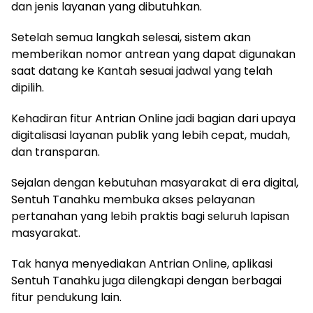
dan
jenis
layanan
yang
dibutuhkan
.
Setelah
semua
langkah
selesai
,
sistem
akan
memberikan
nomor
antrean
yang
dapat
digunakan
saat
datang
ke
Kantah
sesuai
jadwal
yang
telah
dipilih
.
Kehadiran
fitur
Antrian
Online
jadi
bagian
dari
upaya
digitalisasi
layanan
publik
yang
lebih
cepat
,
mudah
,
dan
transparan
.
Sejalan
dengan
kebutuhan
masyarakat
di era digital,
Sentuh
Tanahku
membuka
akses
pelayanan
pertanahan
yang
lebih
praktis
bagi
seluruh
lapisan
masyarakat
.
Tak
hanya
menyediakan
Antrian
Online,
aplikasi
Sentuh
Tanahku
juga
dilengkapi
dengan
berbagai
fitur
pendukung
lain.