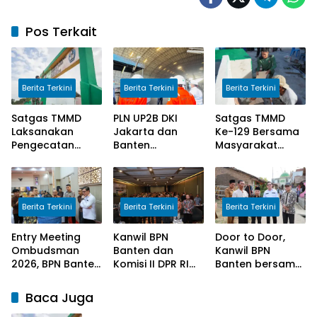
Pos Terkait
Berita Terkini
Berita Terkini
Berita Terkini
Satgas TMMD
PLN UP2B DKI
Satgas TMMD
Laksanakan
Jakarta dan
Ke-129 Bersama
Pengecatan
Banten
Masyarakat
Papan Nama SD
Tingkatkan
Lanjutkan
Negeri Polewali
Awareness
Pekerjaan
Pengoperasian
Program
PLTU Labuan
Manunggal Air
Berita Terkini
Berita Terkini
Berita Terkini
untuk Perkuat
Bersih di Desa
Keandalan
Umbele
Entry Meeting
Kanwil BPN
Door to Door,
Pasokan Listrik
Ombudsman
Banten dan
Kanwil BPN
2026, BPN Banten
Komisi II DPR RI
Banten bersama
Siap Wujudkan
Sosialisasi
Komisi II DPR RI
Pelayanan Publik
Program
Serahkan
Baca Juga
yang Berkualitas
Kementerian
Sertipikat