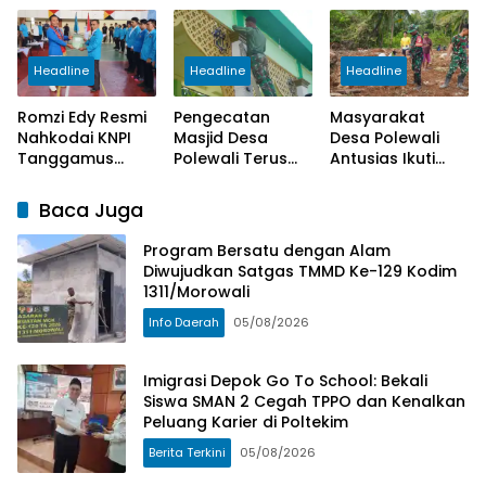
Ke-129 Kodim
TPPO dan
Tanam 1.000
1311/Morowali
Kenalkan
Pohon Mangrove
Peluang Karier di
di Kepulauan
Headline
Headline
Headline
Poltekim
Umbele
Romzi Edy Resmi
Pengecatan
Masyarakat
Nahkodai KNPI
Masjid Desa
Desa Polewali
Tanggamus
Polewali Terus
Antusias Ikuti
Periode 2026-
Dikerjakan
Penanaman Bibit
2029.
Satgas TMMD
Ketahanan
Baca Juga
Pangan Bersama
Satgas TMMD
Program Bersatu dengan Alam
Ke-129
Diwujudkan Satgas TMMD Ke-129 Kodim
1311/Morowali
Info Daerah
05/08/2026
Imigrasi Depok Go To School: Bekali
Siswa SMAN 2 Cegah TPPO dan Kenalkan
Peluang Karier di Poltekim
Berita Terkini
05/08/2026