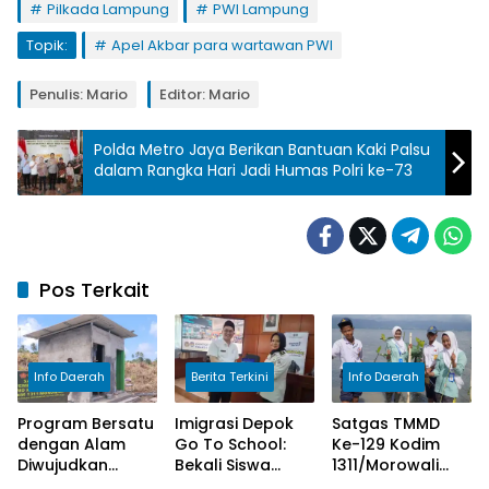
Pilkada Lampung
PWI Lampung
Topik:
Apel Akbar para wartawan PWI
Penulis: Mario
Editor: Mario
Polda Metro Jaya Berikan Bantuan Kaki Palsu
dalam Rangka Hari Jadi Humas Polri ke-73
Pos Terkait
Info Daerah
Berita Terkini
Info Daerah
Program Bersatu
Imigrasi Depok
Satgas TMMD
dengan Alam
Go To School:
Ke-129 Kodim
Diwujudkan
Bekali Siswa
1311/Morowali
Satgas TMMD
SMAN 2 Cegah
Bersama Warga