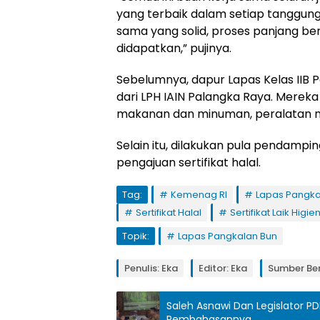
yang terbaik dalam setiap tanggung
sama yang solid, proses panjang berha
didapatkan,” pujinya.
Sebelumnya, dapur Lapas Kelas IIB Pa
dari LPH IAIN Palangka Raya. Mere
makanan dan minuman, peralatan ma
Selain itu, dilakukan pula pendam
pengajuan sertifikat halal.
Tag:
Kemenag RI
Lapas Pangka
Sertifikat Halal
Sertifikat Laik Higien
Topik:
Lapas Pangkalan Bun
Penulis: Eka
Editor: Eka
Sumber Ber
Saleh Asnawi Dan Legislator PD
Pembahasannya