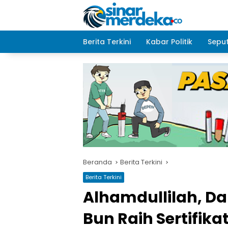
Langsung
ke
konten
Berita Terkini
Kabar Politik
Seput
Beranda
Berita Terkini
Berita Terkini
Alhamdullilah, D
Bun Raih Sertifikat