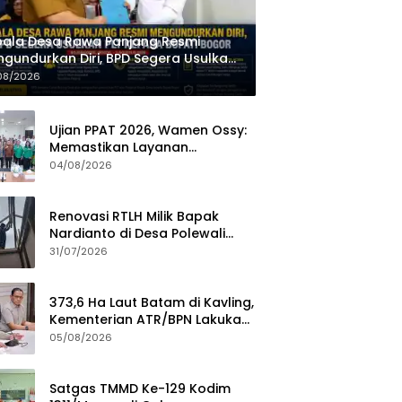
ala Desa Rawa Panjang Resmi
gundurkan Diri, BPD Segera Usulkan
 kepada Bupati Bogor
08/2026
Ujian PPAT 2026, Wamen Ossy:
Memastikan Layanan
Pertanahan dari PPAT yang
04/08/2026
Kompeten, Profesional dan
Berintegritas
Renovasi RTLH Milik Bapak
Nardianto di Desa Polewali
Memasuki Tahap Pemasangan
31/07/2026
Atap dan Dinding Kalsiboard
373,6 Ha Laut Batam di Kavling,
Kementerian ATR/BPN Lakukan
Investigasi
05/08/2026
Satgas TMMD Ke-129 Kodim