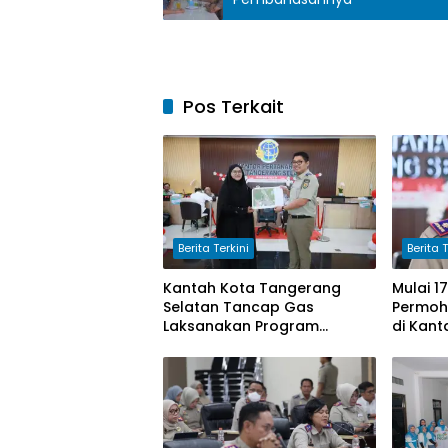
Pos Terkait
Berita Terkini
Berita T
Kantah Kota Tangerang
Mulai 1
Selatan Tancap Gas
Permoh
Laksanakan Program
di Kan
Pengukuran Terjadwal
Selatan