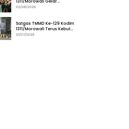
1311/Morowali Gelar
Penyuluhan Mitigasi Bencana
02/08/2026
untuk Warga
Satgas TMMD Ke-129 Kodim
1311/Morowali Terus Kebut
Penyelesaian Pembangunan
31/07/2026
MCK Masjid Quba Desa Umbele