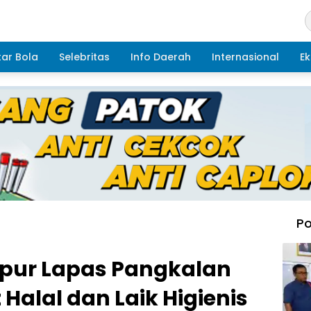
ar Bola
Selebritas
Info Daerah
Internasional
Ek
Po
apur Lapas Pangkalan
 Halal dan Laik Higienis