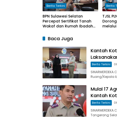
Berita Terkini
Berita T
BPN Sulawesi Selatan
TJSL PL
Percepat Sertifikat Tanah
Dorong 
Wakaf dan Rumah Ibadah
melalui
MBR Jadi Prioritas 2026
Waste I
Cangku
Baca Juga
Kantah Ko
Laksanaka
Berita Terkini
0
SINARMERDEKA.CO
Ruang/Kepala b
Mulai 17 A
Kantah Kot
Berita Terkini
0
SINARMERDEKA.C
Tangerang Selat