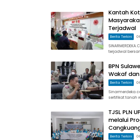
Kantah Kot
Masyaraka
Terjadwal
Berita Terkini
0
SINARMERDEKA.C
terjadwal bersa
BPN Sulawe
Wakaf dan 
Berita Terkini
0
Sinarmerdeka.co
sertifikat tana
TJSL PLN U
melalui Pro
Cangkuan
Berita Terkini
0