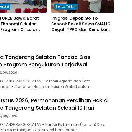
erkini
Berita Terkini
N UP2B Jawa Barat
Imigrasi Depok Go To
Ekonomi Sirkular
School: Bekali Siswa SMAN 2
 Program Circular
Cegah TPPO dan Kenalkan
nitiative di Desa
Peluang Karier di Poltekim
ang Wetan
ta Tangerang Selatan Tancap Gas
n Program Pengukuran Terjadwal
6/08/2026
, TANGERANG SELATAN – Menteri Agraria dan Tata
adan Pertanahan Nasional, Nusron Wahid dalam…
gustus 2026, Permohonan Peralihan Hak di
a Tangerang Selatan Selesai 10 Hari
6/08/2026
O, TANGERANG SELATAN – Kantor Pertanahan (Kantah) Kota
an akan menjadi pilot project transformasi…