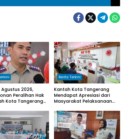
erkini
Berita Terkini
7 Agustus 2026,
Kantah Kota Tangerang
onan Peralihan Hak
Mendapat Apresiasi dari
tah Kota Tangerang
Masyarakat Pelaksanaan
 Selesai 10 Hari
Program Pengukuran
Terjadwal