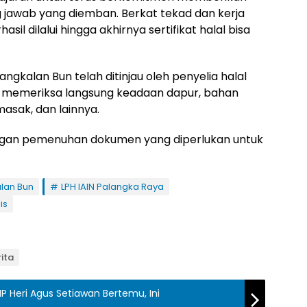
 jawab yang diemban. Berkat tekad dan kerja
sil dilalui hingga akhirnya sertifikat halal bisa
ngkalan Bun telah ditinjau oleh penyelia halal
ka memeriksa langsung keadaan dapur, bahan
sak, dan lainnya.
pingan pemenuhan dokumen yang diperlukan untuk
lan Bun
LPH IAIN Palangka Raya
is
ita
IP Heri Agus Setiawan Bertemu, Ini